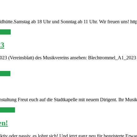
dhütte.Samstag ab 18 Uhr und Sonntag ab 11 Uhr. Wir freuen uns! htt
rlesen
23
023 (Vereinsblatt) des Musikvereins ansehen: Blechtrommel_A1_2023
rlesen
staltung Freut euch auf die Stadtkapelle mit neuem Dirigent. Ihr Musi
terlesen
en!
iv oder passiv, es lohnt sich! Und jetzt ganz neu für begeisterte Erwa