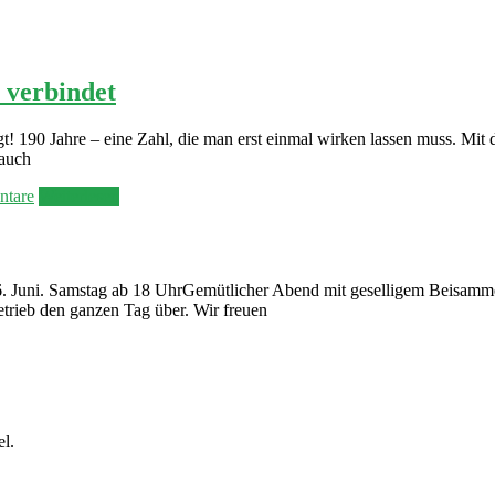
 verbindet
t! 190 Jahre – eine Zahl, die man erst einmal wirken lassen muss. Mit 
 auch
tare
Weiterlesen
. Juni. Samstag ab 18 UhrGemütlicher Abend mit geselligem Beisamme
trieb den ganzen Tag über. Wir freuen
el.