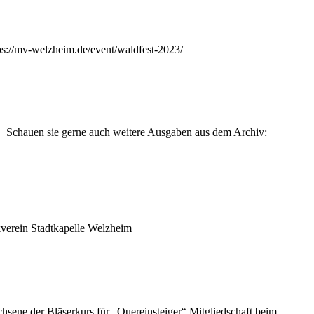
ps://mv-welzheim.de/event/waldfest-2023/
 Schauen sie gerne auch weitere Ausgaben aus dem Archiv:
kverein Stadtkapelle Welzheim
chsene der Bläserkurs für „Quereinsteiger“ Mitgliedschaft beim