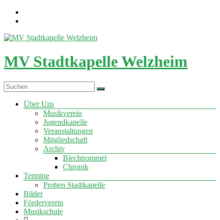
Zum
Inhalt
springen
MV Stadtkapelle Welzheim
Menü
Über Uns
Musikverein
Jugendkapelle
Veranstaltungen
Mitgliedschaft
Archiv
Blechtrommel
Chronik
Termine
Proben Stadtkapelle
Bilder
Förderverein
Musikschule